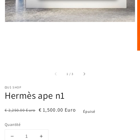
la
galerie
sur
1
/
3
ΩU$ SHOP
Hermès ape n1
Prix
Prix
€ 1,500.00 Euro
€ 2,250.00 Euro
Épuisé
habituel
soldé
Quantité
Réduire
Augmenter