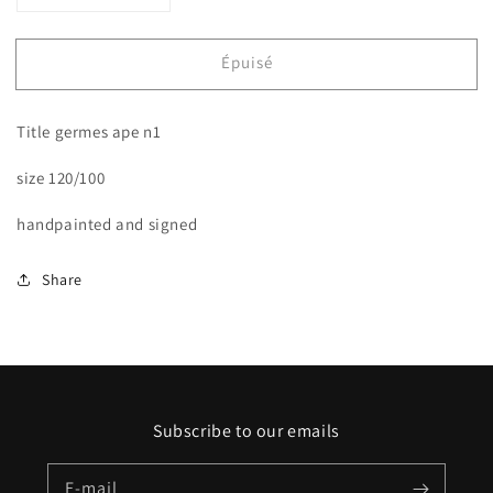
la
la
quantité
quantité
Épuisé
de
de
Hermès
Hermès
ape
ape
Title germes ape n1
n1
n1
size 120/100
handpainted and signed
Share
Subscribe to our emails
E-mail