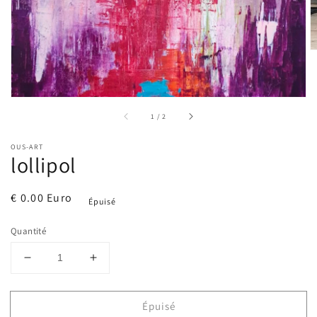
vue
de
la
galerie
sur
1
/
2
OUS-ART
lollipol
Prix
€ 0.00 Euro
Épuisé
habituel
Quantité
Réduire
Augmenter
la
la
quantité
quantité
Épuisé
de
de