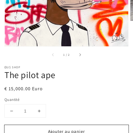
la
vue
de
la
galerie
sur
1
/
2
ΩU$ SHOP
The pilot ape
Prix
€ 15,000.00 Euro
habituel
Quantité
Réduire
Augmenter
la
la
quantité
quantité
Ajouter au panier
de
de