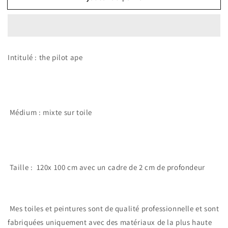
The
The
pilot
pilot
ape
ape
Intitulé : the pilot ape
Médium : mixte sur toile
Taille : 120x 100 cm avec un cadre de 2 cm de profondeur
Mes toiles et peintures sont de qualité professionnelle et sont
fabriquées uniquement avec des matériaux de la plus haute